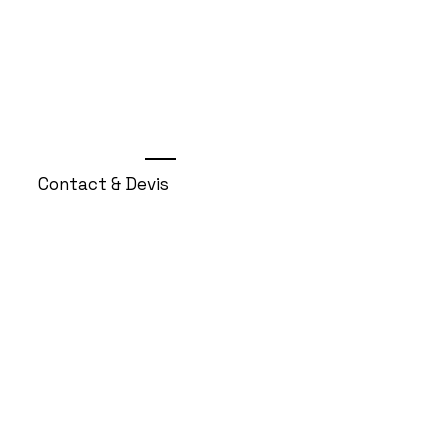
Contact & Devis
Alexis Van Herreweghe
64 Chemin de Bellevue
38110 DOLOMIEU
Secrétariat : Marie au
04 74 88 94 49
(du Lu au Ve de 09h00 à 17h00)
Port :
06 79 96 87 70
Mentions légales