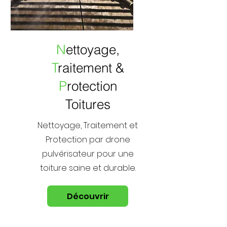
N
ettoyage,
T
raitement &
P
rotection
Toitures
Nettoyage, Traitement et
Protection par drone
pulvérisateur pour une
toiture saine et durable.
Découvrir