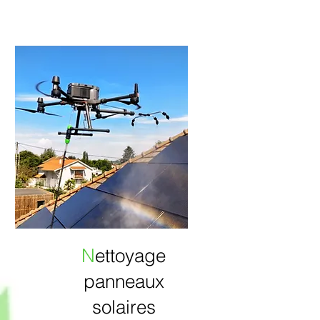
N
ettoyage
panneaux
solaires