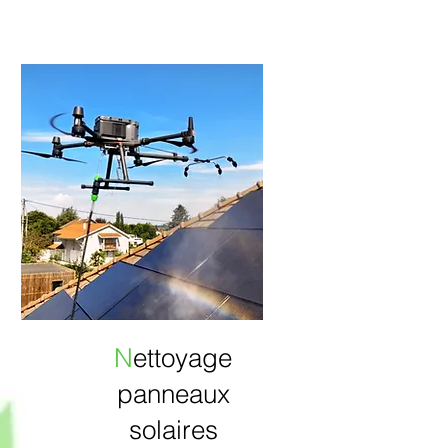
N
ettoyage
panneaux
solaires