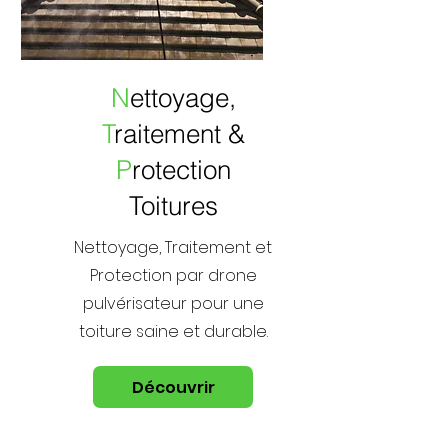
N
ettoyage,
T
raitement &
P
rotection
Toitures
Nettoyage, Traitement et
Protection par drone
pulvérisateur pour une
toiture saine et durable.
Découvrir