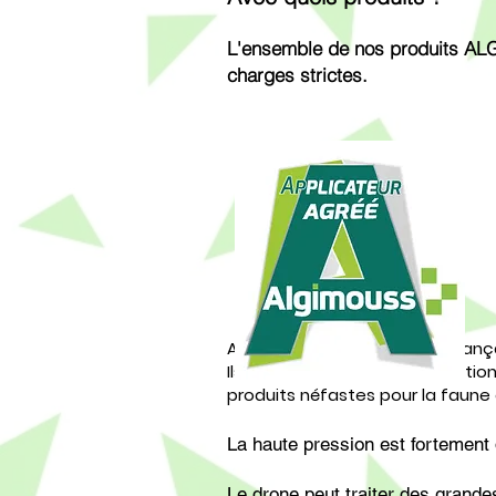
L'ensemble de nos produits 
charges strictes.
Algimouss est une société França
Ils travaillent sur des formulatio
produits néfastes pour la faune e
La haute pression est fortement
Le drone peut traiter des grand