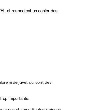
VEL
et respectent un cahier des
hlore ni de javel, qui sont des
trop importants.
édants des champs Photovoltaïques