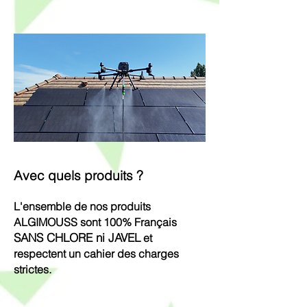
Nous vérifions le niveau d'encrassement et
la configuration du terrain pour vous offrir
une prestation sur mesure et parfaitement
adaptée à votre installation. Cela nous
permet également de calculer au plus juste
les quantités de produits à pulvériser. Pas
de gâchis chez nous !
Avec quels produits ?
L'ensemble de nos produits
ALGIMOUSS sont 100%
Français
SANS CHLORE ni JAVEL
et
respectent un cahier des charges
strictes.