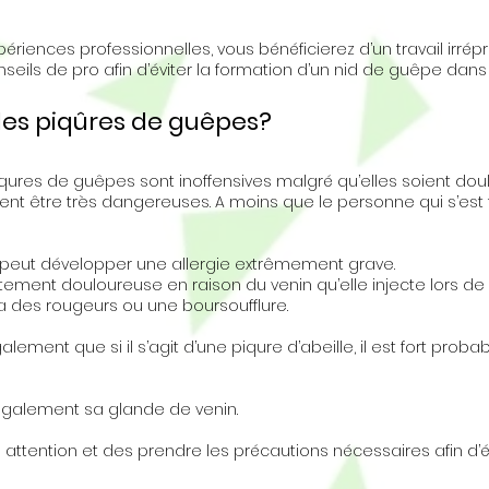
riences professionnelles, vous bénéficierez d’un travail irrép
eils de pro afin d’éviter la formation d’un nid de guêpe dans
les piqûres de guêpes?
qures de guêpes sont inoffensives malgré qu’elles soient dou
nt être très dangereuses. A moins que le personne qui s’est
e peut développer une allergie extrêmement grave.
ent douloureuse en raison du venin qu’elle injecte lors de l
tra des rougeurs ou une boursoufflure.
ent que si il s’agit d’une piqure d’abeille, il est fort probab
e également sa glande de venin.
ttention et des prendre les précautions nécessaires afin d’év