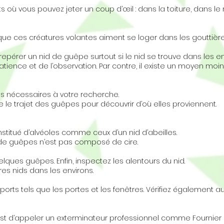
ts où vous pouvez jeter un coup d’œil : dans la toiture, dans l
que ces créatures volantes aiment se loger dans les gouttières
e repérer un nid de guêpe surtout si le nid se trouve dans les e
tience et de l’observation. Par contre, il existe un moyen moin
ces nécessaires à votre recherche.
le trajet des guêpes pour découvrir d’où elles proviennent.
titué d’alvéoles comme ceux d’un nid d’abeilles.
d de guêpes n’est pas composé de cire.
lques guêpes. Enfin, inspectez les alentours du nid.
res nids dans les environs.
pports tels que les portes et les fenêtres. Vérifiez également 
est d’appeler un exterminateur professionnel comme Fournier 