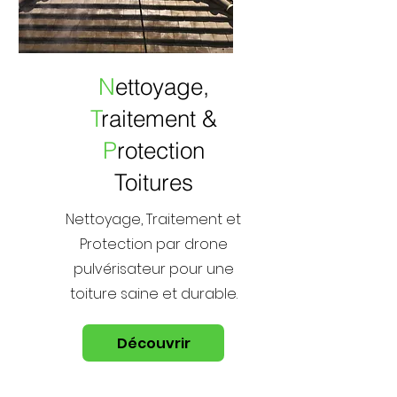
N
ettoyage,
T
raitement &
P
rotection
Toitures
Nettoyage, Traitement et
Protection par drone
pulvérisateur pour une
toiture saine et durable.
Découvrir