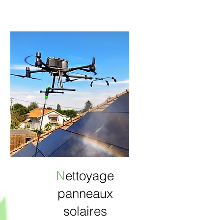
N
ettoyage
panneaux
solaires