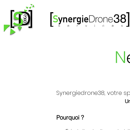
N
​Synergiedrone38, votre sp
Un
Pourquoi ?