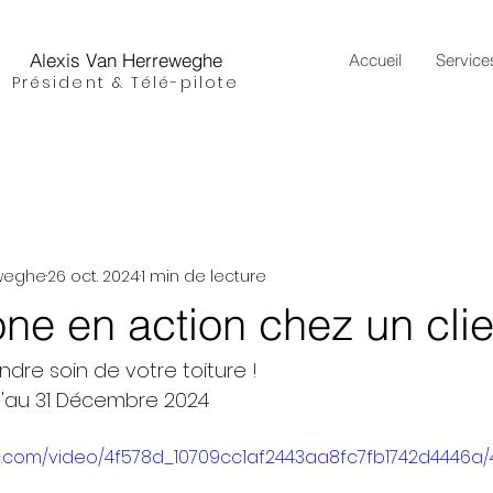
Alexis Van Herreweghe
Accueil
Service
Président & Télé-pilote
eweghe
26 oct. 2024
1 min de lecture
ne en action chez un clie
ndre soin de votre toiture ! 
u'au 31 Décembre 2024
tic.com/video/4f578d_10709cc1af2443aa8fc7fb1742d4446a/