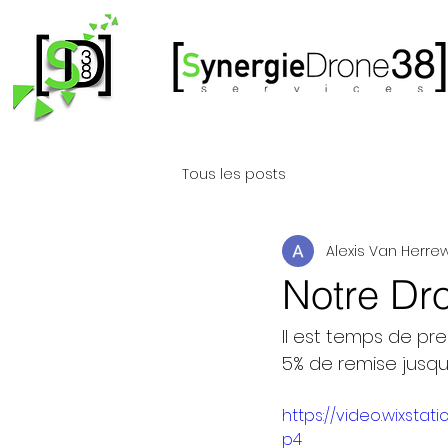
Tous les posts
Alexis Van Herr
Notre Dro
Il est temps de pre
5% de remise jusq
https://video.wixsta
p4