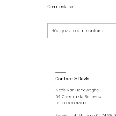
Bonne Année 2026
Commentaires
Rédigez un commentaire...
Contact & Devis
Alexis Van Herreweghe
64 Chemin de Bellevue
38110 DOLOMIEU
Secrétariat : Marie au 04 74 88